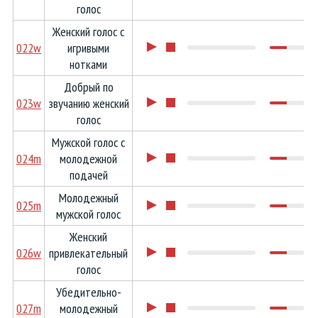
голос
Женский голос с
022w
игривыми
нотками
Добрый по
023w
звучанию женский
голос
Мужской голос с
024m
молодежной
подачей
Молодежный
025m
мужской голос
Женский
026w
привлекательный
голос
Убедительно-
027m
молодежный