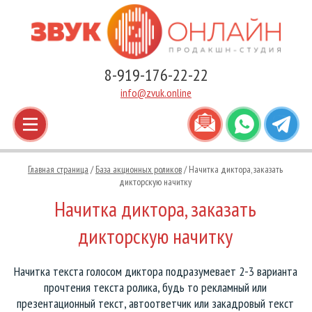
Новогодние аудиоролики
Наши дикторы-мужчины
8-919-176-22-22
Звуковая реклама магазина
Наши дикторы-женщины
info@zvuk.online
Информационная радиореклама
Наши дикторы-дети
Игровая аудиореклама
Голоса для IVR и автоответчиков
Главная страница
/
База акционных роликов
/ Начитка диктора, заказать
дикторскую начитку
Вокальные радиоролики
Голоса для торговых центров
Начитка диктора, заказать
Автоответчики и голосовые меню
Голоса известных брендов
дикторскую начитку
Ролики на зарубежных языках
Голоса для озвучки текстов и видео
Начитка текста голосом диктора подразумевает 2-3 варианта
прочтения текста ролика, будь то рекламный или
Джинглы, отбивки, заставки
презентационный текст, автоответчик или закадровый текст