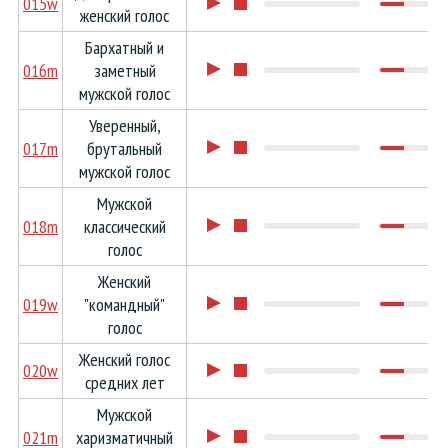
015w
женский голос
Бархатный и
016m
заметный
мужской голос
Уверенный,
017m
брутальный
мужской голос
Мужской
018m
классический
голос
Женский
019w
"командный"
голос
Женский голос
020w
средних лет
Мужской
021m
харизматичный