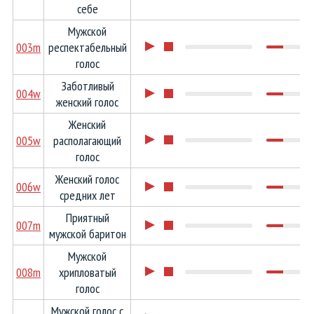
себе
Мужской
003m
респектабельный
голос
Заботливый
004w
женский голос
Женский
005w
располагающий
голос
Женский голос
006w
средних лет
Приятный
007m
мужской баритон
Мужской
008m
хрипловатый
голос
Мужской голос с