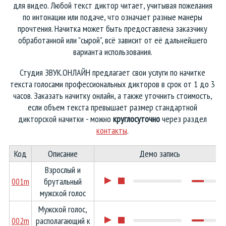
для видео. Любой текст диктор читает, учитывая пожелания
Тексты и сценарии для роликов
по интонации или подаче, что означает разные манеры
прочтения. Начитка может быть предоставлена заказчику
Аудиокниги, озвучка рассказов
обработанной или "сырой", всё зависит от её дальнейшего
варианта использования.
Голосовые экскурсии и гиды
Студия ЗВУК.ОНЛАЙН предлагает свои услуги по начитке
текста голосами профессиональных дикторов в срок от 1 до 3
Анонсы концертов и выступлений
часов. Заказать начитку онлайн, а также уточнить стоимость,
если объем текста превышает размер стандартной
Объявления для транспорта
дикторской начитки - можно
круглосуточно
через раздел
контакты
.
Реклама для торговых центров
Код
Описание
Демо запись
Озвучка видео и презентаций
Взрослый и
001m
брутальный
Аудиоролики Черная пятница
мужской голос
Мужской голос,
Летние аудиоролики
002m
располагающий к