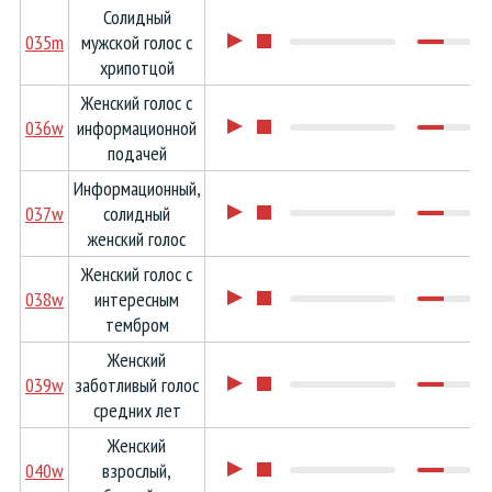
Солидный
035m
мужской голос с
хрипотцой
Женский голос с
036w
информационной
подачей
Информационный,
037w
солидный
женский голос
Женский голос с
038w
интересным
тембром
Женский
039w
заботливый голос
средних лет
Женский
040w
взрослый,