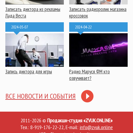
Записать диктора из рекламы
Записать радиоролик магазина
Лада Веста
кроссовок
2024-05-07
2024-04-22
Запись диктора для игры
Радио Маруся ФМ кто
озвучивает?
ВСЕ НОВОСТИ И СОБЫТИЯ
2011-2026 ©
Продакшн-студия «ZVUK.ONLINE»
Тел.: 8-919-176-22-22, E-mail:
info@zvuk.online