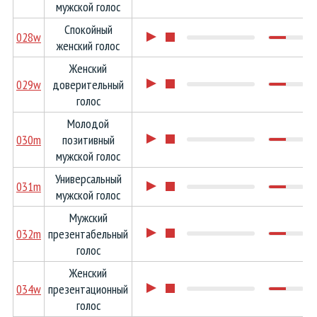
мужской голос
Спокойный
028w
женский голос
Женский
029w
доверительный
голос
Молодой
030m
позитивный
мужской голос
Универсальный
031m
мужской голос
Мужский
032m
презентабельный
голос
Женский
034w
презентационный
голос