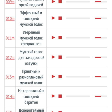
009m
яркой подачей
Эффектный и
010m
солидный
мужской голос
Уверенный
011m
мужской голос
средних лет
Мужский голос
012m
для закадровой
озвучки
Приятный и
013m
разноплановый
мужской голос
Неторопливый и
014m
солидный
баритон
Доверительный