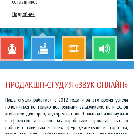
сотрудников.
Тексты и сценарии для роликов
Подробнее
Аудиокниги, озвучка рассказов
Голосовые экскурсии и гиды
Анонсы концертов и выступлений
Объявления для транспорта
ПРОДАКШН-СТУДИЯ «ЗВУК ОНЛАЙН»
Реклама для торговых центров
Озвучка видео и презентаций
Наша студия работает с 2012 года и за это время успела
пополниться не только постоянными заказчиками, но и целой
Аудиоролики Черная пятница
командой дикторов, звукорежиссёров, большой базой музыки
и эффектов, а главное, мы наработали огромный опыт по
работе с клиентам из всех сфер деятельности: торговли,
Летние аудиоролики