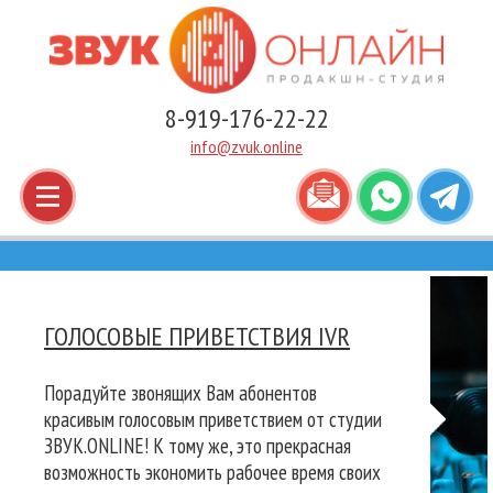
Новогодние аудиоролики
Наши дикторы-мужчины
8-919-176-22-22
Звуковая реклама магазина
Наши дикторы-женщины
info@zvuk.online
Информационная радиореклама
Наши дикторы-дети
Игровая аудиореклама
Голоса для IVR и автоответчиков
Вокальные радиоролики
Голоса для торговых центров
ГОЛОСОВЫЕ ПРИВЕТСТВИЯ IVR
Автоответчики и голосовые меню
Голоса известных брендов
Порадуйте звонящих Вам абонентов
Ролики на зарубежных языках
Голоса для озвучки текстов и видео
красивым голосовым приветствием от студии
ЗВУК.ONLINE! К тому же, это прекрасная
Джинглы, отбивки, заставки
возможность экономить рабочее время своих