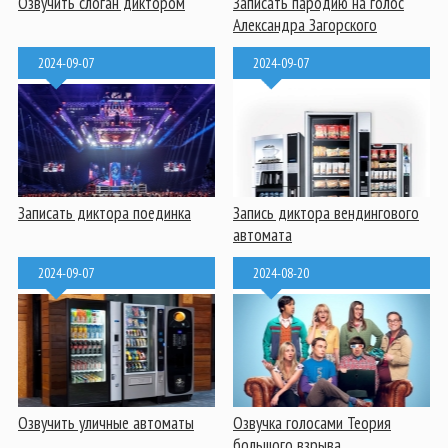
Озвучить слоган диктором
Записать пародию на голос
Александра Загорского
2024-09-07
2024-09-07
Записать диктора поединка
Запись диктора вендингового
автомата
2024-09-07
2024-08-20
Озвучить уличные автоматы
Озвучка голосами Теория
большого взрыва