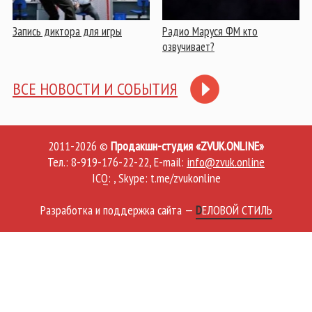
Запись диктора для игры
Радио Маруся ФМ кто
озвучивает?
ВСЕ НОВОСТИ И СОБЫТИЯ
2011-2026 ©
Продакшн-студия «ZVUK.ONLINE»
Тел.: 8-919-176-22-22, E-mail:
info@zvuk.online
ICQ: , Skype: t.me/zvukonline
Разработка и поддержка сайта
—
DЕЛОВОЙ СТИЛЬ