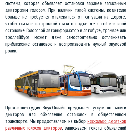
система, которая объявляет остановки заранее записанным
Тексты и сценарии для роликов
дикторским голосом. При наличии такой системы, водителю
больше не требуется отвлекаться от ситуации на дороге,
Аудиокниги, озвучка рассказов
чтобы сказать по громкой связи о подъезде к той или иной
остановке. Голосовой автоинформатор в автобусе, трамвае или
троллейбусе может даже самостоятельно остлеживать
Голосовые экскурсии и гиды
приближение остановок и воспроизводить нужный звуковой
ролик.
Анонсы концертов и выступлений
Объявления для транспорта
Реклама для торговых центров
Озвучка видео и презентаций
Продакшн-студия Звук.Онлайн предлагает услуги по записи
Аудиоролики Черная пятница
дикторов для объявления остановок в общественном
транспорте. Мы предоставляем на выбор
несколько десятков
Летние аудиоролики
различных голосов дикторов
, записываем тексты объявлений