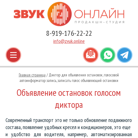
Новогодние аудиоролики
Наши дикторы-мужчины
8-919-176-22-22
Звуковая реклама магазина
Наши дикторы-женщины
info@zvuk.online
Информационная радиореклама
Наши дикторы-дети
Игровая аудиореклама
Голоса для IVR и автоответчиков
Главная страница
/ Диктор для объявления остановок, голосовой
автоинформатор запись, записать голос объявляющий остановки
Вокальные радиоролики
Голоса для торговых центров
Объявление остановок голосом
Автоответчики и голосовые меню
Голоса известных брендов
диктора
Ролики на зарубежных языках
Голоса для озвучки текстов и видео
Современный транспорт это не только обновление подвижного
состава, появление удобных кресел и кондиционеров, это еще
Джинглы, отбивки, заставки
и удобство для водителя, например, автоматизированная