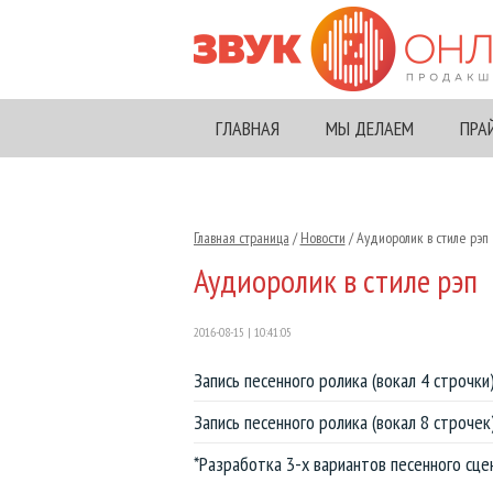
Новогодние аудиоролики
Наши дикторы-мужчины
ГЛАВНАЯ
МЫ ДЕЛАЕМ
ПРА
Звуковая реклама магазина
Наши дикторы-женщины
Информационная радиореклама
Наши дикторы-дети
Главная страница
/
Новости
/ Аудиоролик в стиле рэп
Игровая аудиореклама
Голоса для IVR и автоответчиков
Аудиоролик в стиле рэп
Вокальные радиоролики
Голоса для торговых центров
2016-08-15 | 10:41:05
Автоответчики и голосовые меню
Голоса известных брендов
Запись песенного ролика (вокал 4 строчки
Ролики на зарубежных языках
Голоса для озвучки текстов и видео
Запись песенного ролика (вокал 8 строчек
*Разработка 3-х вариантов песенного сце
Джинглы, отбивки, заставки