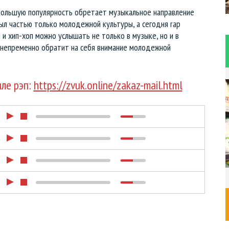
большую популярность обретает музыкальное направление
ыл частью только молодежной культуры, а сегодня rap
 и хип-хоп можно услышать не только в музыке, но и в
ь непременно обратит на себя внимание молодежной
иле рэп:
https://zvuk.online/zakaz-mail.html