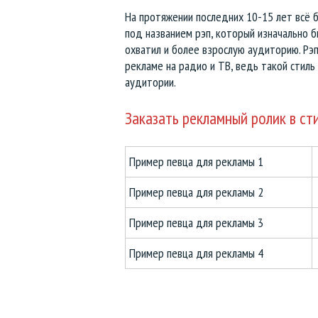
На протяжении последних 10-15 лет всё 
Тексты и сценарии для роликов
под названием рэп, который изначально б
охватил и более взрослую аудиторию. Рэп
Аудиокниги, озвучка рассказов
рекламе на радио и ТВ, ведь такой стил
аудитории.
Голосовые экскурсии и гиды
Заказать рекламный ролик в ст
Анонсы концертов и выступлений
Пример певца для рекламы 1
Объявления для транспорта
Пример певца для рекламы 2
Реклама для торговых центров
Пример певца для рекламы 3
Озвучка видео и презентаций
Пример певца для рекламы 4
Аудиоролики Черная пятница
Летние аудиоролики