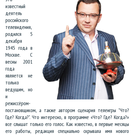
известный
Тексты и сценарии для роликов
деятель
российского
Аудиокниги, озвучка рассказов
телевидения,
родился 5
Голосовые экскурсии и гиды
декабря
1945 года в
Анонсы концертов и выступлений
Москве. С
весны 2001
года
Объявления для транспорта
является не
только
Реклама для торговых центров
ведущим, но
и
Озвучка видео и презентаций
режиссёром-
постановщиком, а также автором сценария телеигры "Что?
Аудиоролики Черная пятница
Где? Когда?". Что интересно, в программе «Что? Где? Когда?»
все слышат только его голос. Как известно, в первые месяцы
Летние аудиоролики
его работы, редакция специально скрывала имя нового