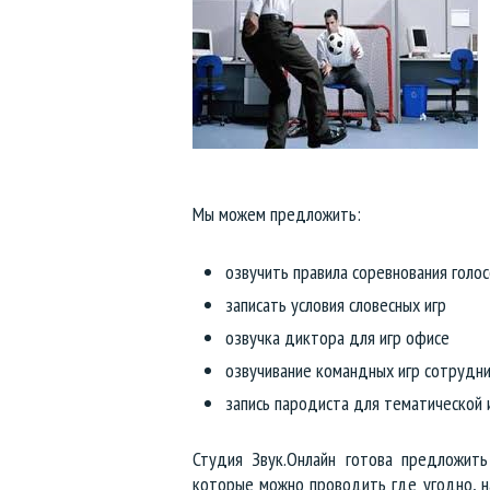
Тексты и сценарии для роликов
Аудиокниги, озвучка рассказов
Голосовые экскурсии и гиды
Анонсы концертов и выступлений
Мы можем предложить:
Объявления для транспорта
озвучить правила соревнования голо
Реклама для торговых центров
записать условия словесных игр
озвучка диктора для игр офисе
Озвучка видео и презентаций
озвучивание командных игр сотрудн
запись пародиста для тематической 
Аудиоролики Черная пятница
Студия Звук.Онлайн готова предложить
Летние аудиоролики
которые можно проводить где угодно, 